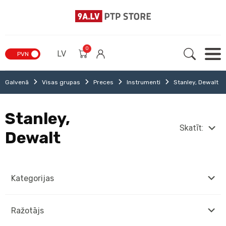
0
LV
PVN
Galvenā
Visas grupas
Preces
Instrumenti
Stanley, Dewalt
Stanley,
Skatīt:
Dewalt
Kategorijas
Ražotājs