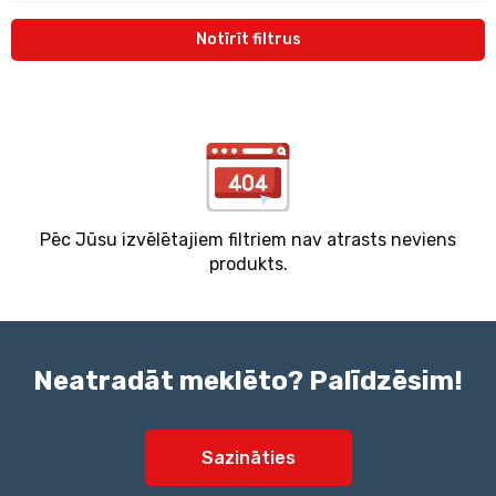
Notīrīt filtrus
Pēc Jūsu izvēlētajiem filtriem nav atrasts neviens
produkts.
Neatradāt meklēto? Palīdzēsim!
Sazināties