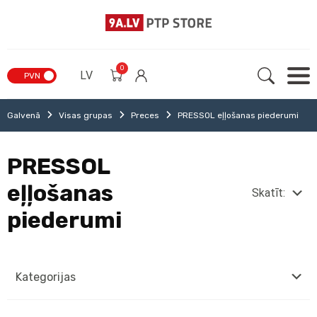
0
LV
PVN
Galvenā
Visas grupas
Preces
PRESSOL eļļošanas piederumi
PRESSOL
eļļošanas
Skatīt:
piederumi
Kategorijas