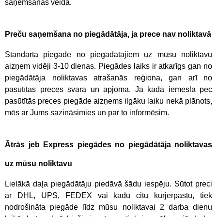
saņemšanas veida.
Preču saņemšana no piegādātāja, ja prece nav noliktavā
Standarta piegāde no piegādātājiem uz mūsu noliktavu
aizņem vidēji 3-10 dienas. Piegādes laiks ir atkarīgs gan no
piegādātāja noliktavas atrašanās reģiona, gan arī no
pasūtītās preces svara un apjoma. Ja kāda iemesla pēc
pasūtītās preces piegāde aizņems ilgāku laiku nekā plānots,
mēs ar Jums sazināsimies un par to informēsim.
Ātrās jeb Express piegādes no piegādātāja noliktavas
uz mūsu noliktavu
Lielākā daļa piegādātāju piedāvā šādu iespēju. Sūtot preci
ar DHL, UPS, FEDEX vai kādu citu kurjerpastu, tiek
nodrošināta piegāde līdz mūsu noliktavai 2 darba dienu