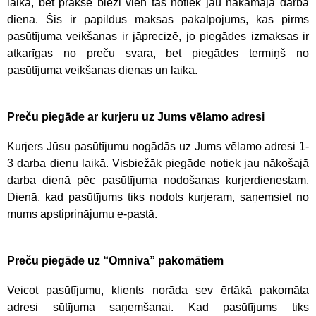
laikā, bet praksē bieži vien tas notiek jau nākamajā darba
dienā. Šis ir papildus maksas pakalpojums, kas pirms
pasūtījuma veikšanas ir jāprecizē, jo piegādes izmaksas ir
atkarīgas no preču svara, bet piegādes termiņš no
pasūtījuma veikšanas dienas un laika.
Preču piegāde ar kurjeru uz Jums vēlamo adresi
Kurjers Jūsu pasūtījumu nogādās uz Jums vēlamo adresi 1-
3 darba dienu laikā. Visbiežāk piegāde notiek jau nākošajā
darba dienā pēc pasūtījuma nodošanas kurjerdienestam.
Dienā, kad pasūtījums tiks nodots kurjeram, saņemsiet no
mums apstiprinājumu e-pastā.
Preču piegāde uz “Omniva” pakomātiem
Veicot pasūtījumu, klients norāda sev ērtākā pakomāta
adresi sūtījuma saņemšanai. Kad pasūtījums tiks