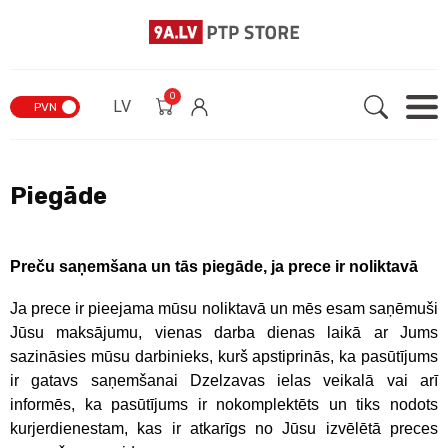
0
LV
PVN
Piegāde
Preču saņemšana un tās piegāde, ja prece ir noliktavā
Ja prece ir pieejama mūsu noliktavā un mēs esam saņēmuši
Jūsu maksājumu, vienas darba dienas laikā ar Jums
sazināsies mūsu darbinieks, kurš apstiprinās, ka pasūtījums
ir gatavs saņemšanai Dzelzavas ielas veikalā vai arī
informēs, ka pasūtījums ir nokomplektēts un tiks nodots
kurjerdienestam, kas ir atkarīgs no Jūsu izvēlētā preces