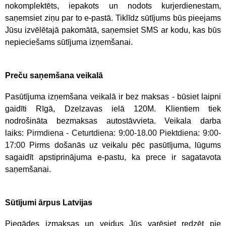
nokomplektēts, iepakots un nodots kurjerdienestam,
saņemsiet ziņu par to e-pastā. Tiklīdz sūtījums būs pieejams
Jūsu izvēlētajā pakomātā, saņemsiet SMS ar kodu, kas būs
nepieciešams sūtījuma izņemšanai.
Preču saņemšana veikalā
Pasūtījuma izņemšana veikalā ir bez maksas - būsiet laipni
gaidīti Rīgā, Dzelzavas ielā 120M. Klientiem tiek
nodrošināta bezmaksas autostāvvieta. Veikala darba
laiks:
Pirmdiena - Ceturtdiena: 9:00-18.00 Piektdiena: 9:00-
17:00
Pirms došanās uz veikalu pēc pasūtījuma, lūgums
sagaidīt apstiprinājuma e-pastu, ka prece ir sagatavota
saņemšanai.
Sūtījumi ārpus Latvijas
Piegādes izmaksas un veidus Jūs varēsiet redzēt pie