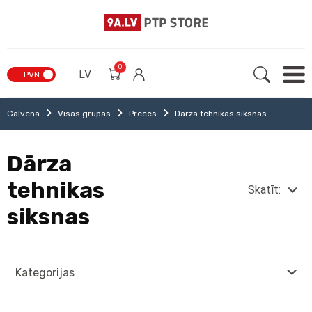
0
LV
PVN
Galvenā
Visas grupas
Preces
Dārza tehnikas siksnas
Dārza
tehnikas
Skatīt:
siksnas
Kategorijas