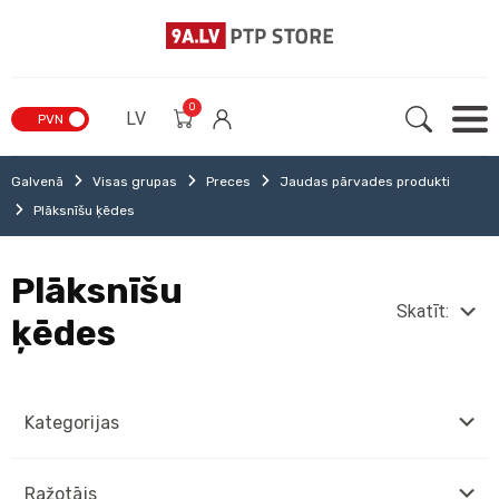
0
LV
PVN
Galvenā
Visas grupas
Preces
Jaudas pārvades produkti
Plāksnīšu ķēdes
Plāksnīšu
Skatīt:
ķēdes
Kategorijas
Ražotājs