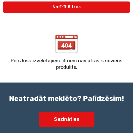
Notīrīt filtrus
Pēc Jūsu izvēlētajiem filtriem nav atrasts neviens
produkts.
Neatradāt meklēto? Palīdzēsim!
Sazināties