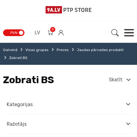
0
LV
PVN
Galvenā
Visas grupas
Preces
Jaudas pārvades produkti
Zobrati BS
Zobrati BS
Skatīt:
Kategorijas
Ražotājs