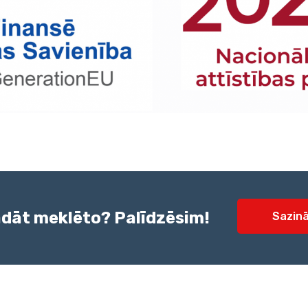
dāt meklēto? Palīdzēsim!
Sazinā