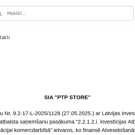
takti
SIA "PTP STORE"
mu Nr. 9.2-17-L-2025/1128 (27.05.2025.) ar Latvijas Investī
atbalsta saņemšanu pasākuma "2.2.1.2.i. investīcijas At
izācijai komercdarbībā" ietvaros, ko finansē Atveseļošanā