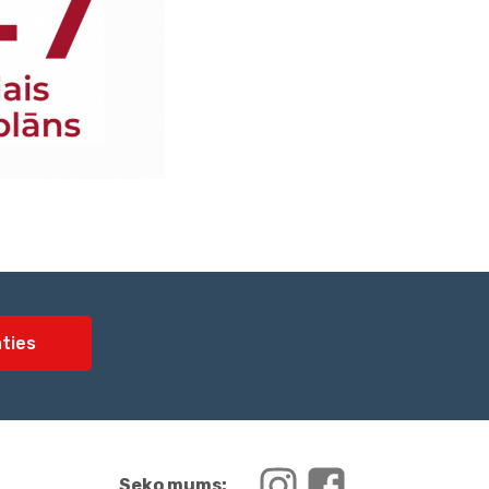
ties
Seko mums: