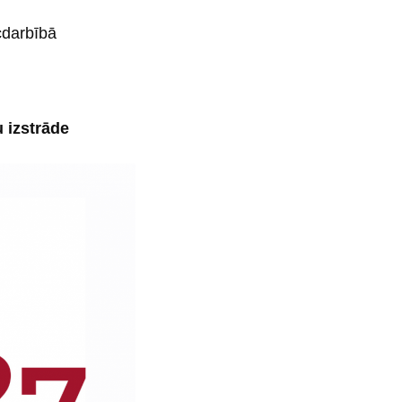
cdarbībā
 izstrāde