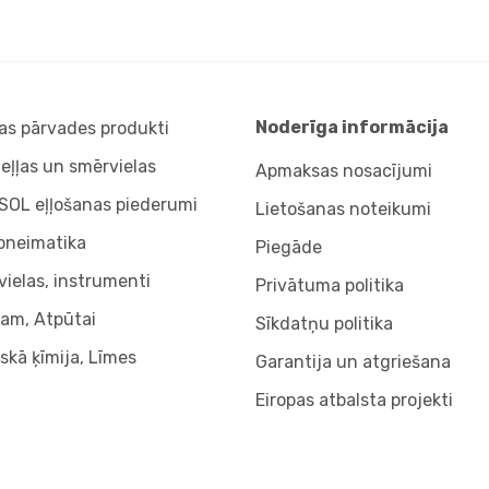
Noderīga informācija
s pārvades produkti
 eļļas un smērvielas
Apmaksas nosacījumi
SOL eļļošanas piederumi
Lietošanas noteikumi
pneimatika
Piegāde
ielas, instrumenti
Privātuma politika
am, Atpūtai
Sīkdatņu politika
skā ķīmija, Līmes
Garantija un atgriešana
Eiropas atbalsta projekti