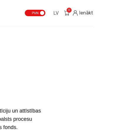
0
Ienākt
LV
PVN
ciju un attīstības
balsts procesu
s fonds.