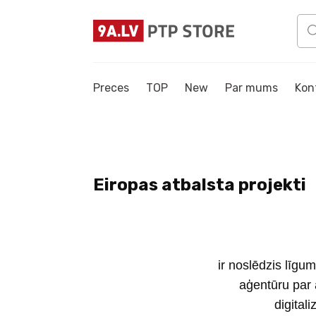
Preces
TOP
New
Par mums
Kon
Eiropas atbalsta projekti
ir noslēdzis līgu
aģentūru par 
digital