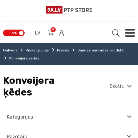
0
LV
PVN
Galvenā
Visas grupas
Preces
Jaudas pārvades produkti
Konveijera ķēdes
Konveijera
Skatīt:
ķēdes
Kategorijas
Ražotājs