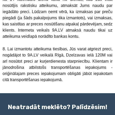
nosūtījis rakstisku atteikumu, atmaksāt Jums naudu par
iegādāto preci. Lūdzam ņemt vērā, ka izmaksas par preču
piegādi (ja šāds pakalpojums tika izmantots), vai izmaksas,
kas saistītas ar preces nosūtīšanu atpakaļ pārdevējam, sedz
klients. Interneta veikals 9A.LV atmaksā naudu tikai uz
atteikuma veidlapā norādīto bankas kontu.
8. Lai izmantotu atteikuma tiesības, Jūs varat atgriezt preci,
nogādājot to 9A.LV veikalā Rīgā, Dzelzavas ielā 120M vai
arī nosūtot preci ar kurjerdienesta starpniecību. Klientam ir
jānodrošina atbilstošs transportēšanas iepakojums -
oriģinālajam preces iepakojumam obligāti jābūt iepakotam
citā transportēšanas iepakojumā.
Neatradāt meklēto? Palīdzēsim!