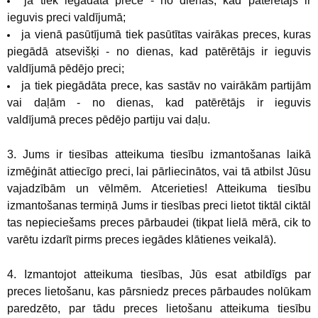
ja tiek iegādāta prece - no dienas, kad patērētājs ir
ieguvis preci valdījumā;
ja vienā pasūtījumā tiek pasūtītas vairākas preces, kuras
piegādā atsevišķi - no dienas, kad patērētājs ir ieguvis
valdījumā pēdējo preci;
ja tiek piegādāta prece, kas sastāv no vairākām partijām
vai daļām - no dienas, kad patērētājs ir ieguvis
valdījumā preces pēdējo partiju vai daļu.
3. Jums ir tiesības atteikuma tiesību izmantošanas laikā
izmēģināt attiecīgo preci, lai pārliecinātos, vai tā atbilst Jūsu
vajadzībām un vēlmēm. Atcerieties! Atteikuma tiesību
izmantošanas termiņā Jums ir tiesības preci lietot tiktāl ciktāl
tas nepieciešams preces pārbaudei (tikpat lielā mērā, cik to
varētu izdarīt pirms preces iegādes klātienes veikalā).
4. Izmantojot atteikuma tiesības, Jūs esat atbildīgs par
preces lietošanu, kas pārsniedz preces pārbaudes nolūkam
paredzēto, par tādu preces lietošanu atteikuma tiesību