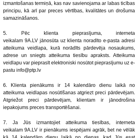
izmantošanas termiņā, kas nav savienojama ar labas ticības
principu, kā arī par preces vērtības, kvalitātes un drošuma
samazināšanos.
5. Pēc klienta pieprasījuma, interneta
veikalam 9A.LV jānosūta uz klienta noradīto e-pasta adresi
atteikuma veidlapa, kurā norādīts pārdevēja nosaukums,
adrese un sniegts atteikuma tiesību apraksts. Atteikuma
veidlapu var pieprasīt elektroniski nosūtot pieprasījumu uz e-
pastu info@ptp.lv
6. Klienta pienākums ir 14 kalendāro dienu laikā no
atteikuma veidlapas nosūtīšanas atgriezt preci pārdevējam.
Atgriežot preci pārdevējam, klientam ir jānodrošina
iepakojums preces transportēšanai.
7. Ja Jūs izmantojiet atteikuma tiesības, interneta
veikalam
9A.LV
ir pienākums iespējami agrāk, bet ne vēlāk
kā 14 kalendāro dienu laikā no dienas, kad Jūs esat