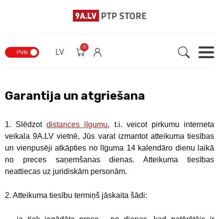
0
LV
PVN
Garantija un atgriešana
1. Slēdzot
distances līgumu
, t.i. veicot pirkumu interneta
veikala 9A.LV vietnē, Jūs varat izmantot atteikuma tiesības
un vienpusēji atkāpties no līguma 14 kalendāro dienu laikā
no preces saņemšanas dienas. Atteikuma tiesības
neattiecas uz juridiskām personām.
2. Atteikuma tiesību termiņš jāskaita šādi: