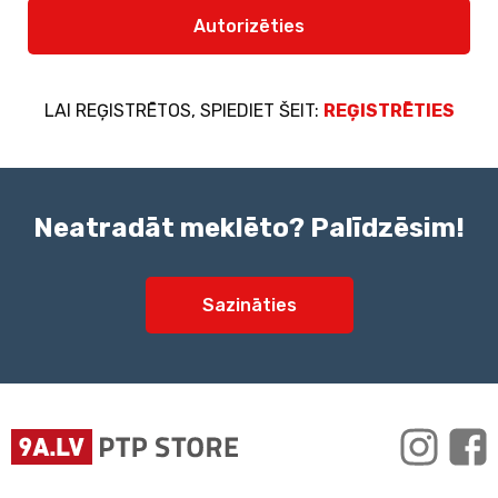
Autorizēties
LAI REĢISTRĒTOS, SPIEDIET ŠEIT:
REĢISTRĒTIES
Neatradāt meklēto? Palīdzēsim!
Sazināties