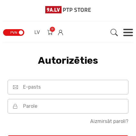
0
LV
PVN
Autorizēties
Aizmirsāt paroli?