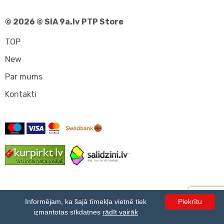
© 2026 © SIA 9a.lv PTP Store
TOP
New
Par mums
Kontakti
Informējam, ka šajā tīmekļa vietnē tiek
Piekrītu
izmantotas sīkdatnes
rādīt vairāk
© 2026 © SIA PTP Store. Visas tiesības aizsargātas.