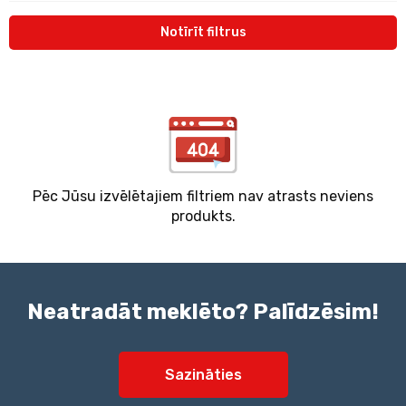
Notīrīt filtrus
Pēc Jūsu izvēlētajiem filtriem nav atrasts neviens
produkts.
Neatradāt meklēto? Palīdzēsim!
Sazināties