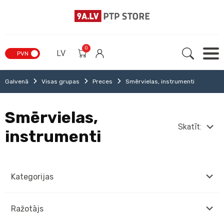
0
LV
PVN
Galvenā
Visas grupas
Preces
Smērvielas, instrumenti
Smērvielas,
Skatīt:
instrumenti
Kategorijas
Ražotājs