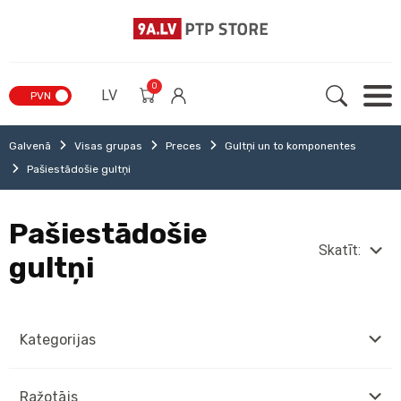
0
LV
PVN
Galvenā
Visas grupas
Preces
Gultņi un to komponentes
Pašiestādošie gultņi
Pašiestādošie
Skatīt:
gultņi
Kategorijas
Ražotājs