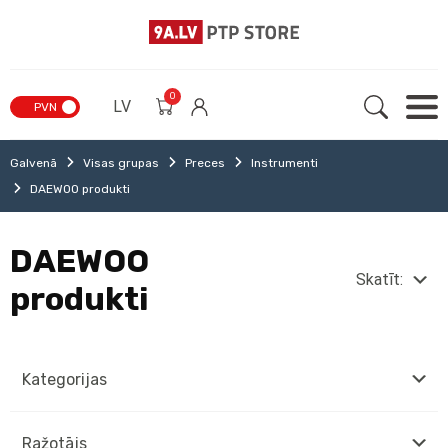
0
LV
PVN
Galvenā
Visas grupas
Preces
Instrumenti
DAEWOO produkti
DAEWOO
Skatīt:
produkti
Kategorijas
Ražotājs