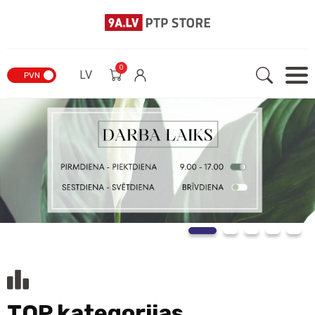
0
LV
PVN
TOP kategorijas