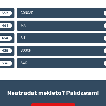
CONCAR
324
INA
297
SIT
279
BOSCH
275
SWR
251
Neatradāt meklēto? Palīdzēsim!