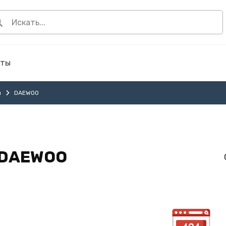
кты
ы
DAEWOO
DAEWOO