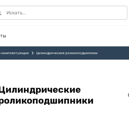
кты
и комплектующие
Цилиндрические роликоподшипники
Цилиндрические
роликоподшипники