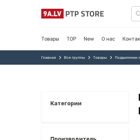
Товары
TOP
New
О нас
Конта
Главная
Все группы
Товары
Подшипники 
Категории
Производитель